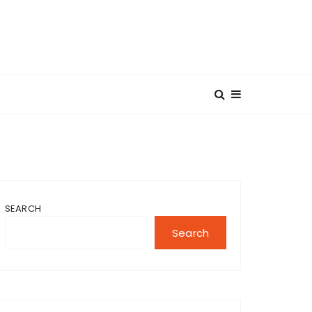
SEARCH
Search