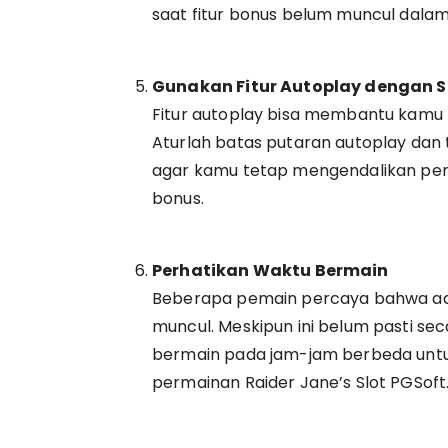
saat fitur bonus belum muncul dala
Gunakan Fitur Autoplay dengan S
Fitur autoplay bisa membantu kamu b
Aturlah batas putaran autoplay da
agar kamu tetap mengendalikan perm
bonus.
Perhatikan Waktu Bermain
Beberapa pemain percaya bahwa ada 
muncul. Meskipun ini belum pasti s
bermain pada jam-jam berbeda unt
permainan Raider Jane’s Slot PGSoft