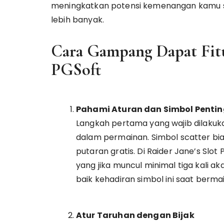
meningkatkan potensi kemenangan kamu s
lebih banyak.
Cara Gampang Dapat Fitur
PGSoft
Pahami Aturan dan Simbol Penti
Langkah pertama yang wajib dilakuk
dalam permainan. Simbol scatter bi
putaran gratis. Di Raider Jane’s Slo
yang jika muncul minimal tiga kali ak
baik kehadiran simbol ini saat bermai
Atur Taruhan dengan Bijak