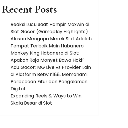
Recent Posts
Reaksi Lucu Saat Hampir Maxwin di
Slot Gacor (Gameplay Highlights)
Alasan Mengapa Merek Slot Adalah
Tempat Terbaik Main Habanero
Monkey King Habanero di Slot:
Apakah Raja Monyet Bawa Hoki?
Adu Gacor: MG Live vs Provider Lain
di Platform Betwin188, Memahami
Perbedaan Fitur dan Pengalaman
Digital
Expanding Reels & Ways to Win:
Skala Besar di Slot