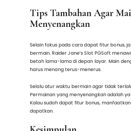
Tips Tambahan Agar Mai
Menyenangkan
Selain fokus pada cara dapat fitur bonus, 
bermain. Raider Jane’s Slot PGSoft menawa
betah lama-lama di depan layar. Main den
harus menang terus-menerus.
Selalu atur waktu bermain agar tidak terlal
Permainan yang menyenangkan adalah yan
Kalau sudah dapat fitur bonus, manfaatk
dapatkan.
Kesimpulan