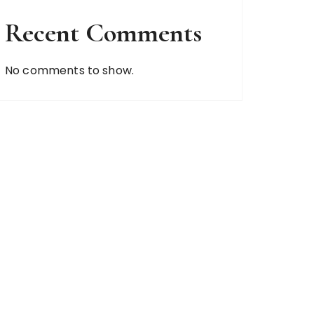
Recent Comments
No comments to show.