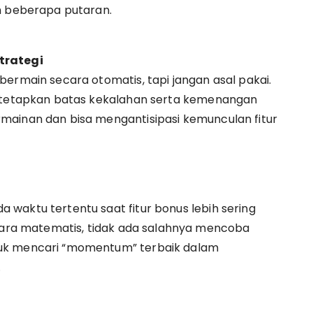
m beberapa putaran.
trategi
ermain secara otomatis, tapi jangan asal pakai.
n tetapkan batas kekalahan serta kemenangan
ainan dan bisa mengantisipasi kemunculan fitur
waktu tertentu saat fitur bonus lebih sering
ecara matematis, tidak ada salahnya mencoba
uk mencari “momentum” terbaik dalam
.