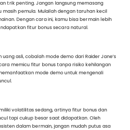
an trik penting. Jangan langsung memasang
u masih pemula. Mulailah dengan taruhan kecil
inan. Dengan cara ini, kamu bisa bermain lebih
apatkan fitur bonus secara natural.
 uang asli, cobalah mode demo dari Raider Jane’s
r cara memicu fitur bonus tanpa risiko kehilangan
 memanfaatkan mode demo untuk mengenali
ncul.
liki volatilitas sedang, artinya fitur bonus dan
cul tapi cukup besar saat didapatkan. Oleh
onsisten dalam bermain, jangan mudah putus asa