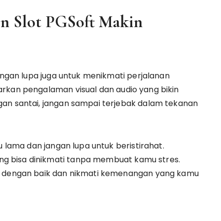
n Slot PGSoft Makin
jangan lupa juga untuk menikmati perjalanan
rkan pengalaman visual dan audio yang bikin
gan santai, jangan sampai terjebak dalam tekanan
u lama dan jangan lupa untuk beristirahat.
g bisa dinikmati tanpa membuat kamu stres.
an dengan baik dan nikmati kemenangan yang kamu