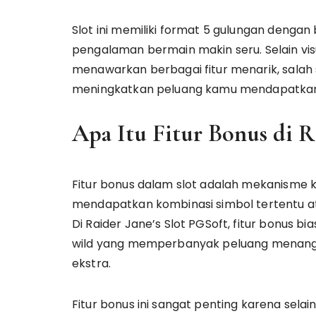
Slot ini memiliki format 5 gulungan deng
pengalaman bermain makin seru. Selain vi
menawarkan berbagai fitur menarik, salah 
meningkatkan peluang kamu mendapatka
Apa Itu Fitur Bonus di R
Fitur bonus dalam slot adalah mekanisme k
mendapatkan kombinasi simbol tertentu a
Di Raider Jane’s Slot PGSoft, fitur bonus bi
wild yang memperbanyak peluang menang,
ekstra.
Fitur bonus ini sangat penting karena sela