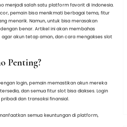
o menjadi salah satu platform favorit di Indonesia.
cor, pemain bisa menikmati berbagai tema, fitur
ng menarik. Namun, untuk bisa merasakan
n dengan benar. Artikel ini akan membahas
ps agar akun tetap aman, dan cara mengakses slot
o Penting?
. Dengan login, pemain memastikan akun mereka
ersedia, dan semua fitur slot bisa diakses. Login
ibadi dan transaksi finansial.
emanfaatkan semua keuntungan di platform,