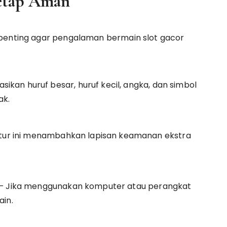
etap Aman
 penting agar pengalaman bermain slot gacor
ikan huruf besar, huruf kecil, angka, dan simbol
ak.
itur ini menambahkan lapisan keamanan ekstra
– Jika menggunakan komputer atau perangkat
ain.