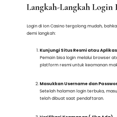
Langkah-Langkah Login 
Login di Ion Casino tergolong mudah, bahk
demi langkah:
Kunjungi Situs Resmi atau Aplikas
Pemain bisa login melalui browser at
platform resmi untuk keamanan mak
Masukkan Username dan Passwo
Setelah halaman login terbuka, mas
telah dibuat saat pendaftaran.