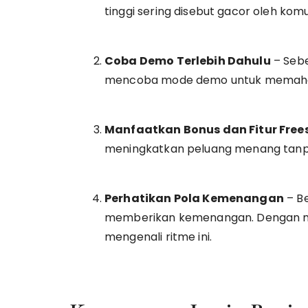
tinggi sering disebut gacor oleh kom
Coba Demo Terlebih Dahulu
– Sebe
mencoba mode demo untuk memahami 
Manfaatkan Bonus dan Fitur Free
meningkatkan peluang menang tanp
Perhatikan Pola Kemenangan
– Be
memberikan kemenangan. Dengan m
mengenali ritme ini.