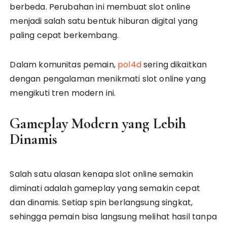
berbeda. Perubahan ini membuat slot online
menjadi salah satu bentuk hiburan digital yang
paling cepat berkembang.
Dalam komunitas pemain,
pol4d
sering dikaitkan
dengan pengalaman menikmati slot online yang
mengikuti tren modern ini.
Gameplay Modern yang Lebih
Dinamis
Salah satu alasan kenapa slot online semakin
diminati adalah gameplay yang semakin cepat
dan dinamis. Setiap spin berlangsung singkat,
sehingga pemain bisa langsung melihat hasil tanpa