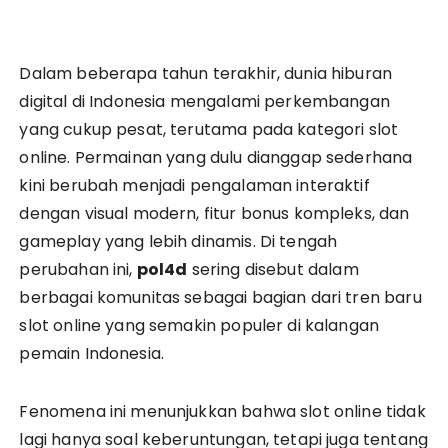
Dalam beberapa tahun terakhir, dunia hiburan
digital di Indonesia mengalami perkembangan
yang cukup pesat, terutama pada kategori slot
online. Permainan yang dulu dianggap sederhana
kini berubah menjadi pengalaman interaktif
dengan visual modern, fitur bonus kompleks, dan
gameplay yang lebih dinamis. Di tengah
perubahan ini,
pol4d
sering disebut dalam
berbagai komunitas sebagai bagian dari tren baru
slot online yang semakin populer di kalangan
pemain Indonesia.
Fenomena ini menunjukkan bahwa slot online tidak
lagi hanya soal keberuntungan, tetapi juga tentang