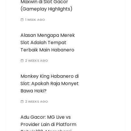
Maxwin di Slot Gacor
(Gameplay Highlights)
1 WEEK AGO
Alasan Mengapa Merek
Slot Adalah Tempat
Terbaik Main Habanero
2 WEEKS AGO
Monkey King Habanero di
Slot: Apakah Raja Monyet
Bawa Hoki?
2 WEEKS AGO
Adu Gacor: MG Live vs
Provider Lain di Platform