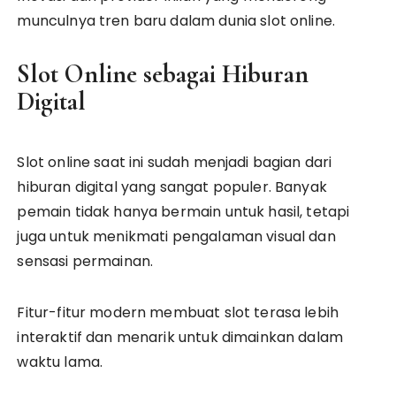
munculnya tren baru dalam dunia slot online.
Slot Online sebagai Hiburan
Digital
Slot online saat ini sudah menjadi bagian dari
hiburan digital yang sangat populer. Banyak
pemain tidak hanya bermain untuk hasil, tetapi
juga untuk menikmati pengalaman visual dan
sensasi permainan.
Fitur-fitur modern membuat slot terasa lebih
interaktif dan menarik untuk dimainkan dalam
waktu lama.