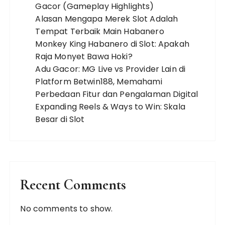
Gacor (Gameplay Highlights)
Alasan Mengapa Merek Slot Adalah
Tempat Terbaik Main Habanero
Monkey King Habanero di Slot: Apakah
Raja Monyet Bawa Hoki?
Adu Gacor: MG Live vs Provider Lain di
Platform Betwin188, Memahami
Perbedaan Fitur dan Pengalaman Digital
Expanding Reels & Ways to Win: Skala
Besar di Slot
Recent Comments
No comments to show.