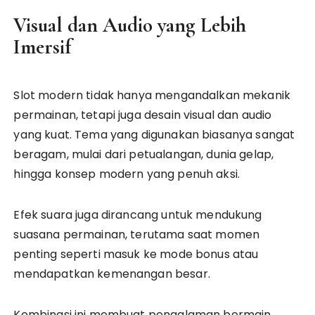
Visual dan Audio yang Lebih
Imersif
Slot modern tidak hanya mengandalkan mekanik
permainan, tetapi juga desain visual dan audio
yang kuat. Tema yang digunakan biasanya sangat
beragam, mulai dari petualangan, dunia gelap,
hingga konsep modern yang penuh aksi.
Efek suara juga dirancang untuk mendukung
suasana permainan, terutama saat momen
penting seperti masuk ke mode bonus atau
mendapatkan kemenangan besar.
Kombinasi ini membuat pengalaman bermain