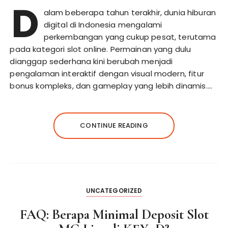
D
alam beberapa tahun terakhir, dunia hiburan
digital di Indonesia mengalami
perkembangan yang cukup pesat, terutama
pada kategori slot online. Permainan yang dulu
dianggap sederhana kini berubah menjadi
pengalaman interaktif dengan visual modern, fitur
bonus kompleks, dan gameplay yang lebih dinamis….
CONTINUE READING
UNCATEGORIZED
FAQ: Berapa Minimal Deposit Slot