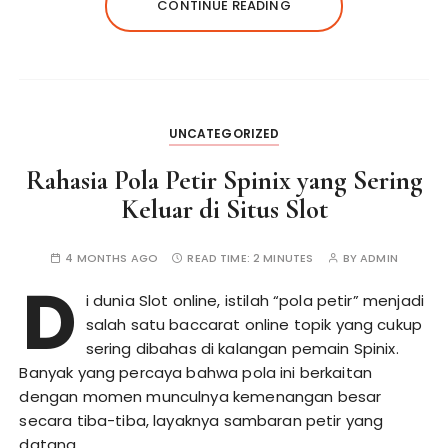
CONTINUE READING
UNCATEGORIZED
Rahasia Pola Petir Spinix yang Sering
Keluar di Situs Slot
4 MONTHS AGO
READ TIME:
2 MINUTES
BY
ADMIN
D
i dunia Slot online, istilah “pola petir” menjadi
salah satu baccarat online topik yang cukup
sering dibahas di kalangan pemain Spinix.
Banyak yang percaya bahwa pola ini berkaitan
dengan momen munculnya kemenangan besar
secara tiba-tiba, layaknya sambaran petir yang
datang…